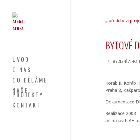
předchozí proj
BYTOVÉ 
ÚVOD
BYDLENÍ A HOT
O NÁS
CO DĚLÁME
Koráb II, Koráb II
NAŠE
Praha 8, Kašpar
PROJEKTY
Dokumentace D
KONTAKT
Realizace 2003
arch. návrh A+ ate