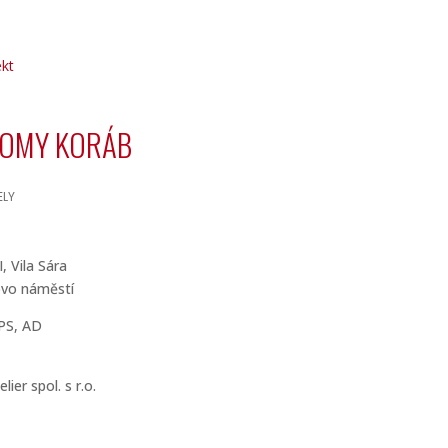
ekt
DOMY KORÁB
ELY
I, Vila Sára
ovo náměstí
PS, AD
lier spol. s r.o.