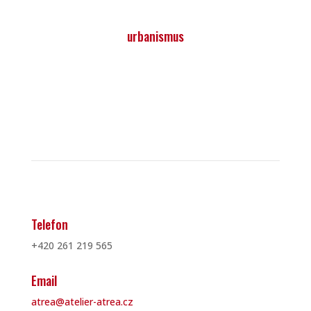
urbanismus
Telefon
+420 261 219 565
Email
atrea@atelier-atrea.cz